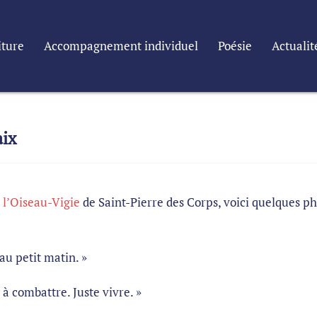
iture
Accompagnement individuel
Poésie
Actualit
aix
e l’Oiseau-Vigie
de Saint-Pierre des Corps, voici quelques p
etit matin. »
mbattre. Juste vivre. »