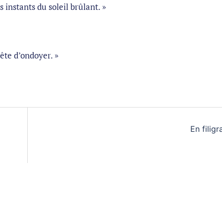
nstants du soleil brûlant. »
’ondoyer. »
En filigr