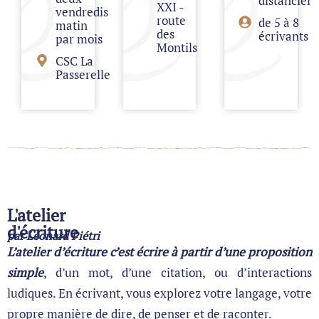
distanciel
XXI -
vendredis
route
de 5 à 8
matin
des
écrivants
par mois
Montils
CSC La
Passerelle
L'atelier
d'écriture
par Léonard Piétri
L’atelier d’écriture c’est écrire à partir
d’une proposition
simple
, d’un mot, d’une citation, ou d’interactions
ludiques. En
écrivant
, vous explorez votre langage, votre
propre manière de dire, de penser et de raconter.