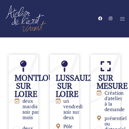
MONTLOUIS
LUSSAULT
SUR
SUR
SUR
MESURE
LOIRE
LOIRE
Création
d'atelier
deux
un
à la
mardis
vendredi
demande
soir par
soir sur
mois
deux
présentiel
ou
Pôle
deux